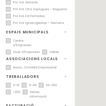
Pol. Ind. Almeda
Pol. Ind. Ctra. Esplugues – Bagueria
Pol. Ind. Est Famades
Pol. Ind. Ignasi Iglesias – Siemens
ESPAIS MUNICIPALS
Centre
d'Empreses
Viver d'Empreses
Citilab
ASSOCIACIONS LOCALS
Assoc. Cornellà Empresarial
TREBALLADORS
0-10
11-49
50-250
>250
Sense
informació
FACTURACIÓ