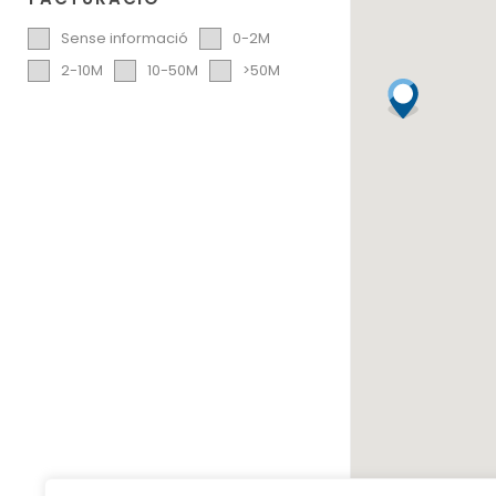
Sense informació
0-2M
2-10M
10-50M
>50M