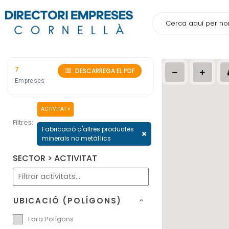
7
DESCARREGA EL PDF
Empreses
ACTIVITAT
×
Filtres:
Fabricació d'altres productes
minerals no metàl·lics
SECTOR > ACTIVITAT
UBICACIÓ (POLÍGONS)
Fora Polígons