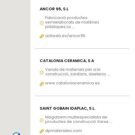
ANCOR 95, S.L
Fabricació productes
semielaborats de matèries
plàstiques La ...
actiweb.es/ancor95
CATALONIA CERAMICA, S.A
Venda de materials per a la
construcció, sanitaris, aixeteria ...
www.cataloniaceramica.es
SAINT GOBAIN IDAPLAC, S.L.
Magatzem multiespecialista de
productes de construcció Xarxa ...
dpmateriales.com