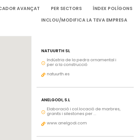
CADOR AVANÇAT
PER SECTORS
ÍNDEX POLÍGONS
INCLOU/MODIFICA LA TEVA EMPRESA
NATUURTH SL
Indústria de la pedra ornamental i
per a la construcció
natuurth.es
ANELGODI, S.L
Elaboració i col.locació de marbres,
granits i silestones per ...
www.anelgodi.com