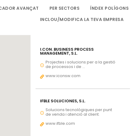
CADOR AVANÇAT
PER SECTORS
ÍNDEX POLÍGONS
INCLOU/MODIFICA LA TEVA EMPRESA
I.CON. BUSINESS PROCESS
MANAGEMENT, S.L.
Projectes i solucions per a la gestió
de processos i de ...
www.iconsw.com
IFBLE SOLUCIONES, S.L.
Solucions tecnològiques per punt
de venda i atenció al client.
www.ifble.com