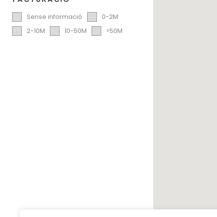
Sense informació
0-2M
2-10M
10-50M
>50M