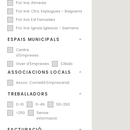
Pol. Ind. Almeda
Pol. Ind. Ctra. Esplugues – Bagueria
Pol. Ind. Est Famades
Pol. Ind. Ignasi Iglesias – Siemens
ESPAIS MUNICIPALS
Centre
d'Empreses
Viver d'Empreses
Citilab
ASSOCIACIONS LOCALS
Assoc. Cornellà Empresarial
TREBALLADORS
0-10
11-49
50-250
>250
Sense
informació
FACTURACIÓ