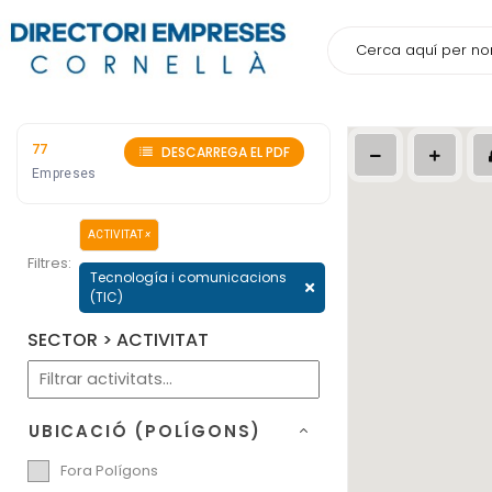
77
DESCARREGA EL PDF
Empreses
ACTIVITAT
×
Filtres:
Tecnología i comunicacions
(TIC)
SECTOR > ACTIVITAT
UBICACIÓ (POLÍGONS)
Fora Polígons