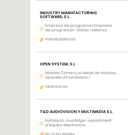
INDUSTRY MANUFACTURING
SOFTWARE, S.L.
Empresa de programari Empresa
de programari. Sòlida i extensa ...
industrylabs.biz
OPEN SYSTEM, S.L
Mobles Comerç al detall de mobles,
aparells d'il·luminació i ...
opensys.es
T&D AUDIOVISION Y MULTIMEDIA S.L.
Instalació, muntatge i repartiment
d'equips electronics, ...
No hi ha dades