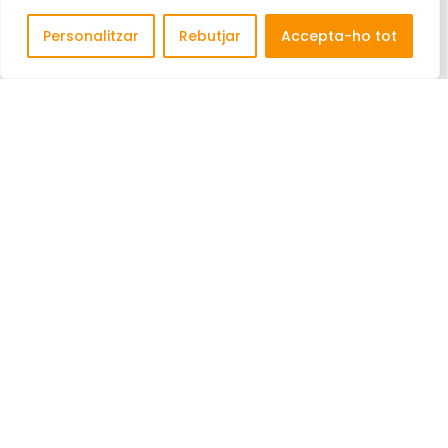
Personalitzar
Rebutjar
Accepta-ho tot
JENBACHER, S.L.
Comerç a l'engròs d'una altra maquinària i
equips. Aparells i ...