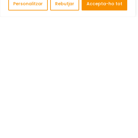
Personalitzar
Rebutjar
Accepta-ho tot
Descobreix i connecta amb les millors empreses de
Cornellà de Llobregat.
COFINANÇAT PER: