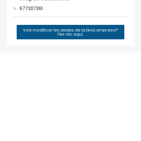
677207361
Vols modificar les dades de la teva empresa?
Fes clic aquí.