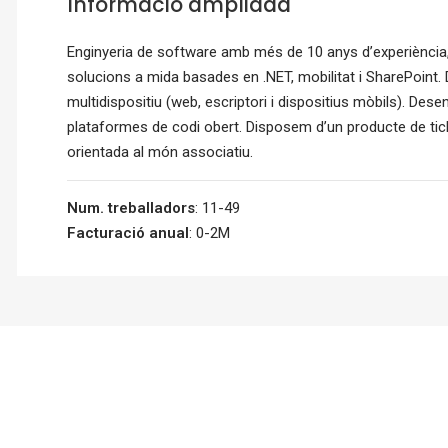
Informació ampliada
Enginyeria de software amb més de 10 anys d’experiència,
solucions a mida basades en .NET, mobilitat i SharePoin
multidispositiu (web, escriptori i dispositius mòbils). D
plataformes de codi obert. Disposem d’un producte de tick
orientada al món associatiu.
Num. treballadors
: 11-49
Facturació anual
: 0-2M