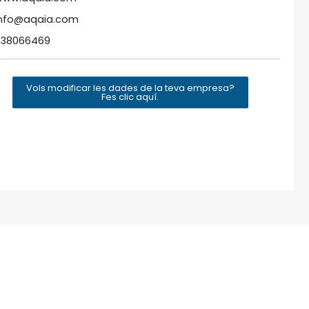
info@aqaia.com
938066469
Vols modificar les dades de la teva empresa?
Fes clic aquí.