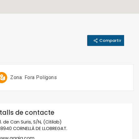
Compartir
Zona:
Fora Polígons
talls de contacte
l. de Can Suris, S/N, (Citilab)
8940 CORNELLÀ DE LLOBREGAT.
www.aqaia.com