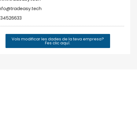
nfo@tradeasy.tech
634526633
Vols modificar les dades de la teva empresa?
Fes clic aquí.