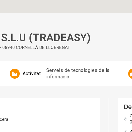
S.L.U (TRADEASY)
t) - 08940 CORNELLÀ DE LLOBREGAT.
Serveis de tecnologies de la
Activitat:
informació
De
C
ncera
0
w