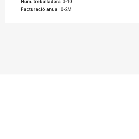
Num. treballadors
: 0-10
Facturació anual
: 0-2M