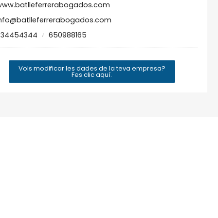
ww.batlleferrerabogados.com
nfo@batlleferrerabogados.com
934454344
650988165
/
Vols modificar les dades de la teva empresa?
Fes clic aquí.