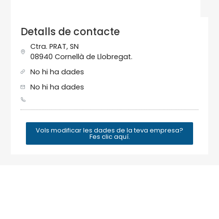
Detalls de contacte
Ctra. PRAT, SN
08940 Cornellà de Llobregat.
No hi ha dades
No hi ha dades
Vols modificar les dades de la teva empresa?
Fes clic aquí.