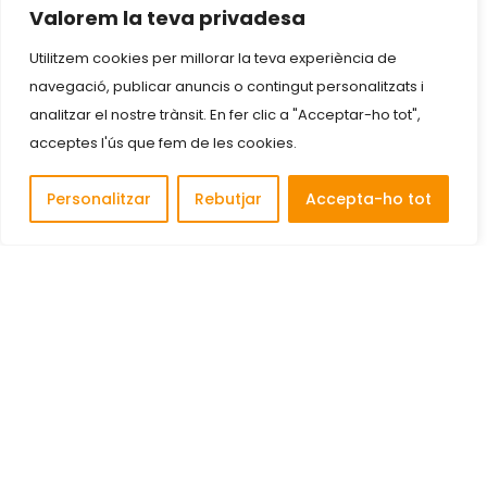
Valorem la teva privadesa
Utilitzem cookies per millorar la teva experiència de
navegació, publicar anuncis o contingut personalitzats i
analitzar el nostre trànsit. En fer clic a "Acceptar-ho tot",
acceptes l'ús que fem de les cookies.
Personalitzar
Rebutjar
Accepta-ho tot
Descobreix i connecta amb les millors empreses de
Cornellà de Llobregat.