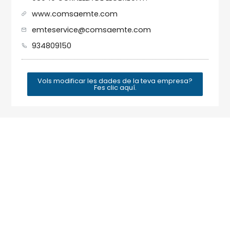
www.comsaemte.com
emteservice@comsaemte.com
934809150
Vols modificar les dades de la teva empresa?
Fes clic aquí.