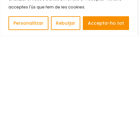
acceptes l'ús que fem de les cookies.
Personalitzar
Rebutjar
Accepta-ho tot
Descobreix i connecta amb les millors empreses de
Cornellà de Llobregat.