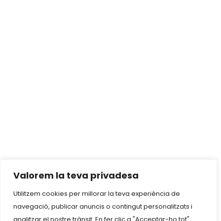
Valorem la teva privadesa
Utilitzem cookies per millorar la teva experiència de
navegació, publicar anuncis o contingut personalitzats i
analitzar el nostre trànsit. En fer clic a "Acceptar-ho tot",