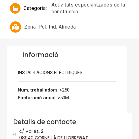
Activitats especialitzades de la
Categoría:
construcció
Zona:
Pol. Ind. Almeda
Informació
INSTAL·LACIONS ELÈCTRIQUES
Num. treballadors
: >250
Facturació anual
: >50M
Detalls de contacte
c/ Vallés, 2
08940 CORNELLÀ DE LLOBREGAT.