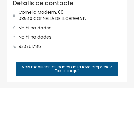
Detalls de contacte
Cornella Moderm, 60
08940 CORNELLÀ DE LLOBREGAT.
No hi ha dades
No hi ha dades
933761785
Vols modificar les dades de la teva empresa?
Fes clic aquí.