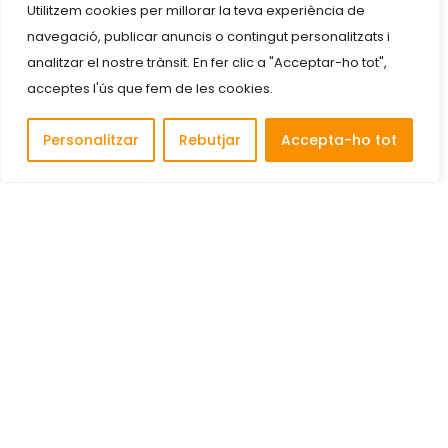
Utilitzem cookies per millorar la teva experiència de
navegació, publicar anuncis o contingut personalitzats i
analitzar el nostre trànsit. En fer clic a "Acceptar-ho tot",
acceptes l'ús que fem de les cookies.
Personalitzar
Rebutjar
Accepta-ho tot
Descobreix i connecta amb les millors empreses de
Cornellà de Llobregat.