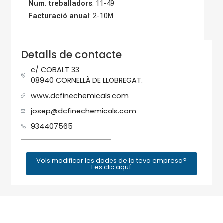
Num. treballadors
: 11-49
Facturació anual
: 2-10M
Detalls de contacte
c/ COBALT 33
08940 CORNELLÀ DE LLOBREGAT.
www.dcfinechemicals.com
josep@dcfinechemicals.com
934407565
Vols modificar les dades de la teva empresa?
Fes clic aquí.