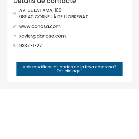
Detalls de contacte
AV. DE LA FAMA, 100
08940 CORNELLÀ DE LLOBREGAT.
www.danosa.com
xavier@danosa.com
933771727
Vols modificar les dades de la teva empresa?
Fes clic aquí.