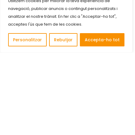
Utilitzem cookies per millorar la teva experiència de
navegació, publicar anuncis o contingut personalitzats i
analitzar el nostre trànsit. En fer clic a "Acceptar-ho tot",
acceptes l'ús que fem de les cookies.
Personalitzar
Rebutjar
Accepta-ho tot
Descobreix i connecta amb les millors empreses de
Cornellà de Llobregat.