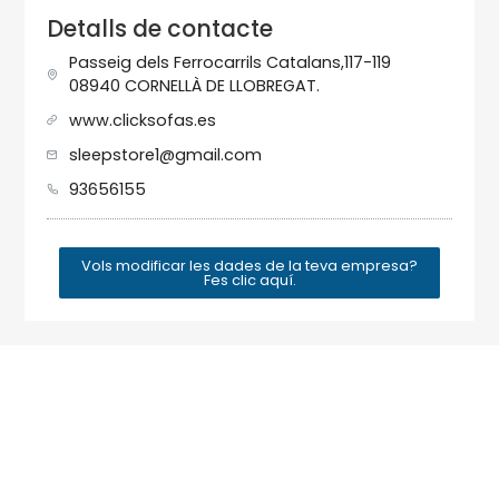
Detalls de contacte
Passeig dels Ferrocarrils Catalans,117-119
08940 CORNELLÀ DE LLOBREGAT.
www.clicksofas.es
sleepstore1@gmail.com
93656155
Vols modificar les dades de la teva empresa?
Fes clic aquí.