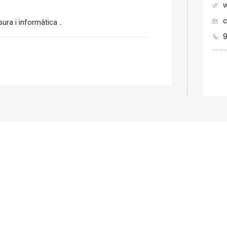
w
c
ra i informàtica ..