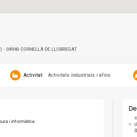
gat) - 08940 CORNELLÀ DE LLOBREGAT.
Activitat:
Activitats industrials i afins
De
c
ra i informàtica .
L
0