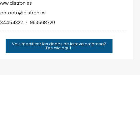
ww.distron.es
ontacto@distron.es
934454322
963568720
/
Vols modificar les dades de la teva empresa?
Fes clic aquí.