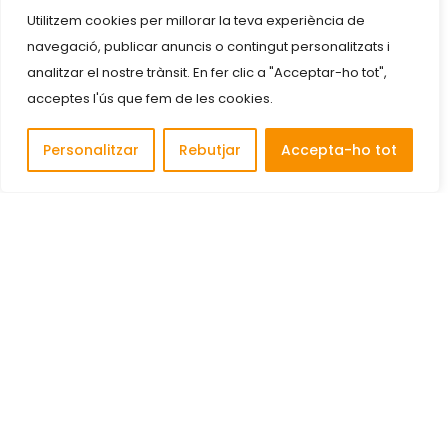
Utilitzem cookies per millorar la teva experiència de
navegació, publicar anuncis o contingut personalitzats i
analitzar el nostre trànsit. En fer clic a "Acceptar-ho tot",
acceptes l'ús que fem de les cookies.
Personalitzar
Rebutjar
Accepta-ho tot
Descobreix i connecta amb les millors empreses de
Cornellà de Llobregat.