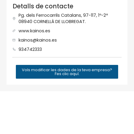
Detalls de contacte
Pg. dels Ferrocarrils Catalans, 97-117, 1º-2ª
08940 CORNELLÀ DE LLOBREGAT.
www.kainos.es
kainos@kainos.es
934742333
Vols modificar les dades de la teva empresa?
Fes clic aquí.