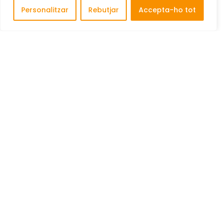
Personalitzar
Rebutjar
Accepta-ho tot
Descobreix i connecta amb les millors empreses de
Cornellà de Llobregat.
COFINANÇAT PER: