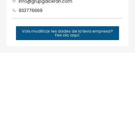
info@grupgalceran.com
933776669
Vols modificar les dades de la teva empresa?
Fes clic aquí.