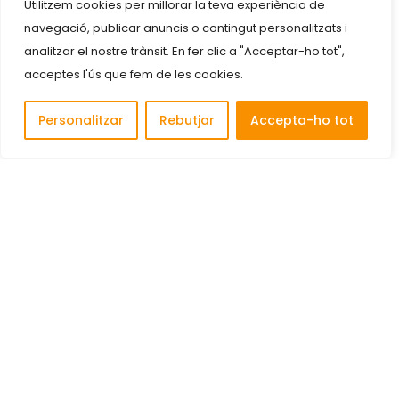
Utilitzem cookies per millorar la teva experiència de
navegació, publicar anuncis o contingut personalitzats i
analitzar el nostre trànsit. En fer clic a "Acceptar-ho tot",
acceptes l'ús que fem de les cookies.
Personalitzar
Rebutjar
Accepta-ho tot
Descobreix i connecta amb les millors empreses de
Cornellà de Llobregat.