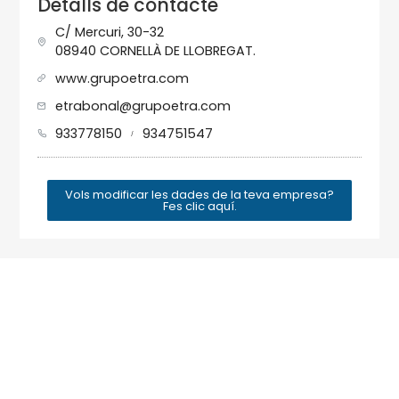
Detalls de contacte
C/ Mercuri, 30-32
08940 CORNELLÀ DE LLOBREGAT.
www.grupoetra.com
etrabonal@grupoetra.com
933778150
934751547
/
Vols modificar les dades de la teva empresa?
Fes clic aquí.