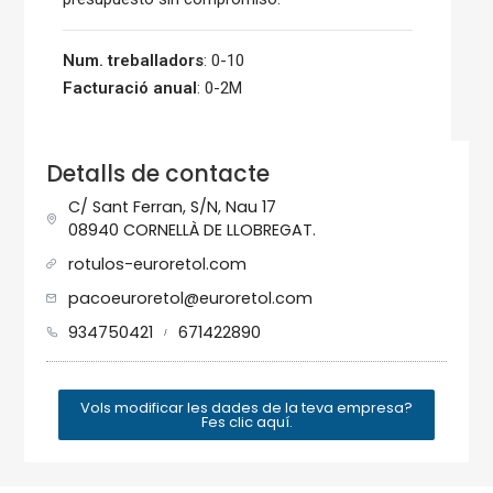
Num. treballadors
: 0-10
Facturació anual
: 0-2M
Detalls de contacte
C/ Sant Ferran, S/N, Nau 17
08940 CORNELLÀ DE LLOBREGAT.
rotulos-euroretol.com
pacoeuroretol@euroretol.com
934750421
671422890
/
Vols modificar les dades de la teva empresa?
Fes clic aquí.