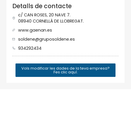
Detalls de contacte
c/ CAN ROSES, 20 NAVE 7.
08940 CORNELLÀ DE LLOBREGAT.
www.gaenan.es
soldene@gruposoldene.es
934292434
Vols modificar les dades de la teva empresa?
Fes clic aquí.