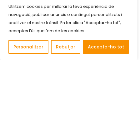
Utilitzem cookies per millorar la teva experiència de
navegació, publicar anuncis o contingut personalitzats i
analitzar el nostre trànsit. En fer clic a "Acceptar-ho tot",
acceptes l'ús que fem de les cookies.
Personalitzar
Rebutjar
Accepta-ho tot
Descobreix i connecta amb les millors empreses de
Cornellà de Llobregat.