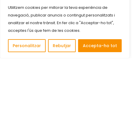
Utilitzem cookies per millorar la teva experiència de
navegació, publicar anuncis o contingut personalitzats i
analitzar el nostre trànsit. En fer clic a "Acceptar-ho tot",
acceptes l'ús que fem de les cookies.
Personalitzar
Rebutjar
Accepta-ho tot
Descobreix i connecta amb les millors empreses de
Cornellà de Llobregat.