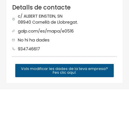
Detalls de contacte
c/ ALBERT EINSTEIN, SN
08940 Cornellà de Llobregat.
galp.com/es/mapa/e0516
No hi ha dades
934746617
Vols modificar les dades de la teva empresa?
Fes clic aquí.