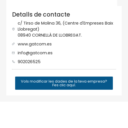
Detalls de contacte
c/ Tirso de Molina 36, (Centre d'Empreses Baix
Llobregat)
08940 CORNELLÀ DE LLOBREGAT.
www.gatcom.es
info@gatcom.es
902026525
Vols modificar les dades de la teva empresa?
Fes clic aquí.