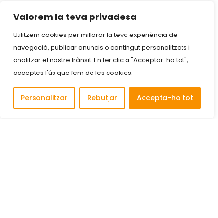
Valorem la teva privadesa
Utilitzem cookies per millorar la teva experiència de
navegació, publicar anuncis o contingut personalitzats i
analitzar el nostre trànsit. En fer clic a "Acceptar-ho tot",
acceptes l'ús que fem de les cookies.
Personalitzar
Rebutjar
Accepta-ho tot
Descobreix i connecta amb les millors empreses de