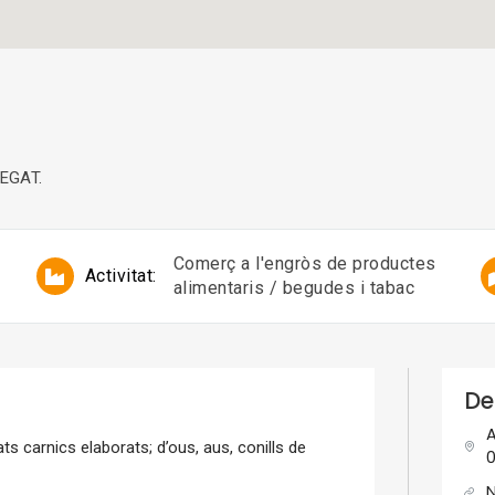
REGAT.
Comerç a l'engròs de productes
Activitat:
alimentaris / begudes i tabac
De
A
ts carnics elaborats; d’ous, aus, conills de
0
N