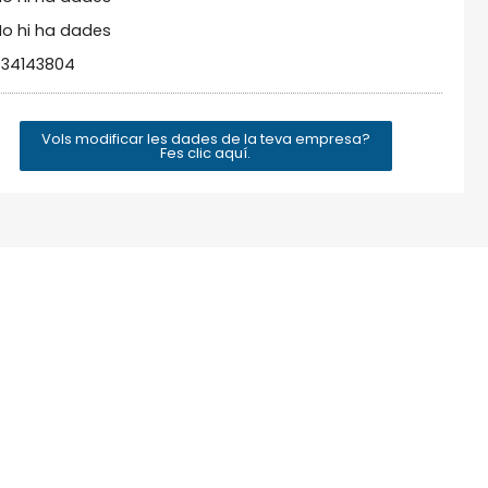
o hi ha dades
934143804
Vols modificar les dades de la teva empresa?
Fes clic aquí.