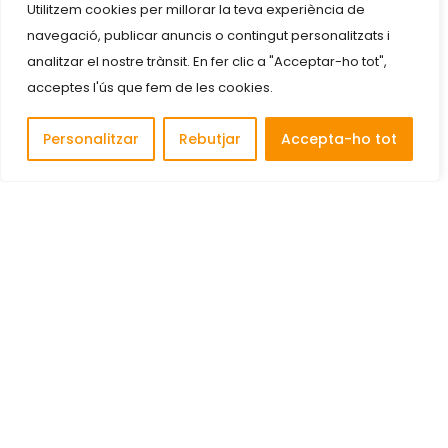
Utilitzem cookies per millorar la teva experiència de
navegació, publicar anuncis o contingut personalitzats i
analitzar el nostre trànsit. En fer clic a "Acceptar-ho tot",
acceptes l'ús que fem de les cookies.
Personalitzar
Rebutjar
Accepta-ho tot
Descobreix i connecta amb les millors empreses de
Cornellà de Llobregat.