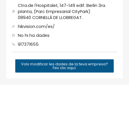
Ctra.de l'Hospitalet, 147-149 edif. Berlin 3ra.
planta, (Parc Empresarial CityPark)
08940 CORNELLÀ DE LLOBREGAT.
hikvision.com/es/
No hi ha dades
917371655
Vols modificar les dades de la teva empresa?
Fes clic aquí.