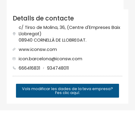
Detalls de contacte
c/ Tirso de Molina, 36, (Centre d'Empreses Baix
Llobregat)
08940 CORNELLÀ DE LLOBREGAT.
www.iconsw.com
icon.barcelona@iconsw.com
666416831
934748011
/
Vols modificar les dades de la teva empresa?
Fes clic aquí.