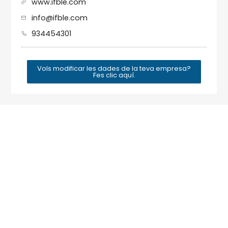
www.ifble.com
info@ifble.com
934454301
Vols modificar les dades de la teva empresa?
Fes clic aquí.