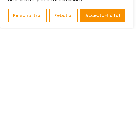
Personalitzar
Rebutjar
Accepta-ho tot
Descobreix i connecta amb les millors empreses de
Cornellà de Llobregat.