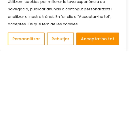
Utilitzem cookies per millorar la teva experiència de
navegació, publicar anuncis o contingut personalitzats i
analitzar el nostre trànsit. En fer clic a "Acceptar-ho tot",
acceptes l'ús que fem de les cookies.
Personalitzar
Rebutjar
Accepta-ho tot
Descobreix i connecta amb les millors empreses de
Cornellà de Llobregat.