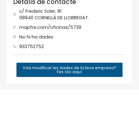
Detalls de contacte
c/ Frederic Soler, 81
08940 CORNELLÀ DE LLOBREGAT.
mapfre.com/oficinas/5739
No hi ha dades
933752752
Vols modificar les dades de la teva empresa?
Fes clic aquí.