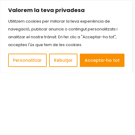
Valorem la teva privadesa
Utilitzem cookies per millorar la teva experiència de
navegació, publicar anuncis o contingut personalitzats i
analitzar el nostre trànsit. En fer clic a "Acceptar-ho tot",
acceptes l'ús que fem de les cookies.
Personalitzar
Rebutjar
Accepta-ho tot
Descobreix i connecta amb les millors empreses de