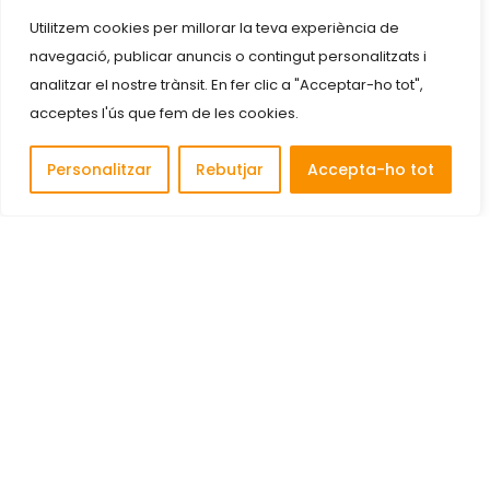
Utilitzem cookies per millorar la teva experiència de
navegació, publicar anuncis o contingut personalitzats i
analitzar el nostre trànsit. En fer clic a "Acceptar-ho tot",
acceptes l'ús que fem de les cookies.
Personalitzar
Rebutjar
Accepta-ho tot
Descobreix i connecta amb les millors empreses de
Cornellà de Llobregat.