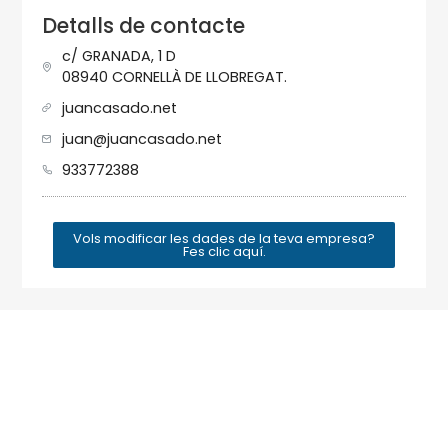
Detalls de contacte
c/ GRANADA, 1 D
08940 CORNELLÀ DE LLOBREGAT.
juancasado.net
juan@juancasado.net
933772388
Vols modificar les dades de la teva empresa?
Fes clic aquí.