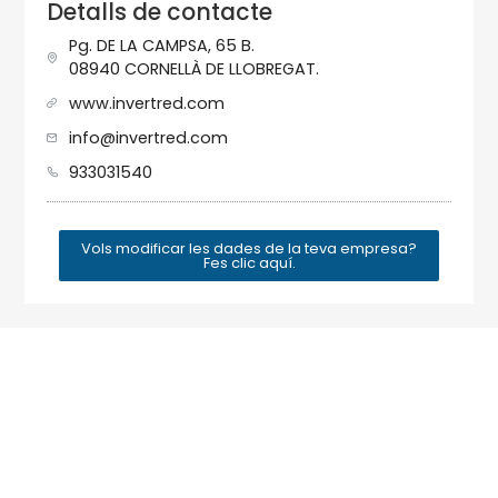
Detalls de contacte
Pg. DE LA CAMPSA, 65 B.
08940 CORNELLÀ DE LLOBREGAT.
www.invertred.com
info@invertred.com
933031540
Vols modificar les dades de la teva empresa?
Fes clic aquí.