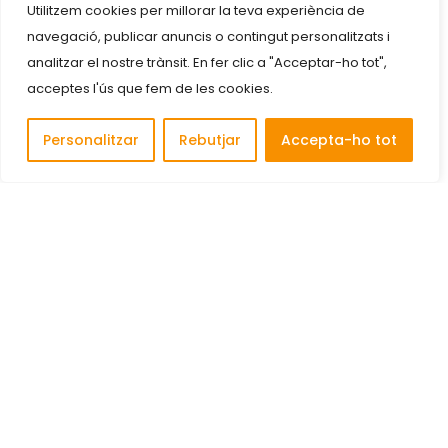
Utilitzem cookies per millorar la teva experiència de
navegació, publicar anuncis o contingut personalitzats i
analitzar el nostre trànsit. En fer clic a "Acceptar-ho tot",
acceptes l'ús que fem de les cookies.
Personalitzar
Rebutjar
Accepta-ho tot
Descobreix i connecta amb les millors empreses de
Cornellà de Llobregat.