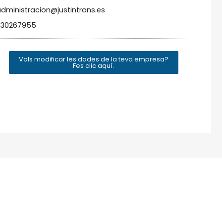
dministracion@justintrans.es
930267955
Vols modificar les dades de la teva empresa?
Fes clic aquí.