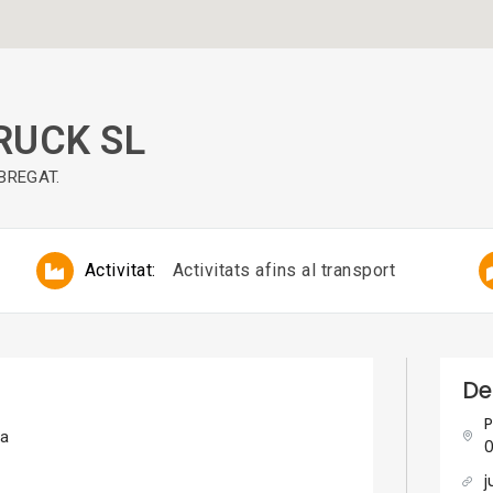
RUCK SL
BREGAT.
Activitat:
Activitats afins al transport
De
P
ra
0
j