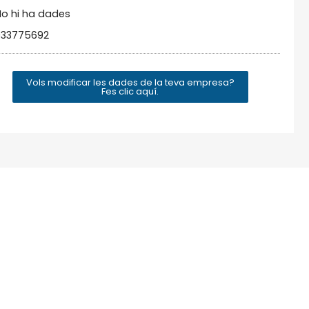
o hi ha dades
933775692
Vols modificar les dades de la teva empresa?
Fes clic aquí.