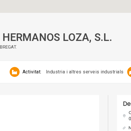
HERMANOS LOZA, S.L.
OBREGAT.
Activitat:
Industria i altres serveis industrials
De
C
0
N