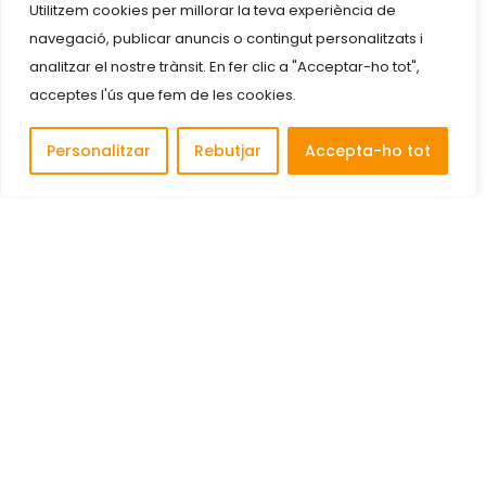
Utilitzem cookies per millorar la teva experiència de
navegació, publicar anuncis o contingut personalitzats i
analitzar el nostre trànsit. En fer clic a "Acceptar-ho tot",
acceptes l'ús que fem de les cookies.
Personalitzar
Rebutjar
Accepta-ho tot
Descobreix i connecta amb les millors empreses de
Cornellà de Llobregat.