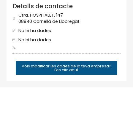
Detalls de contacte
Ctra. HOSPITALET, 147
08940 Cornellà de Llobregat.
No hi ha dades
No hi ha dades
Vols modificar les dades de la teva empresa?
Fes clic aquí.