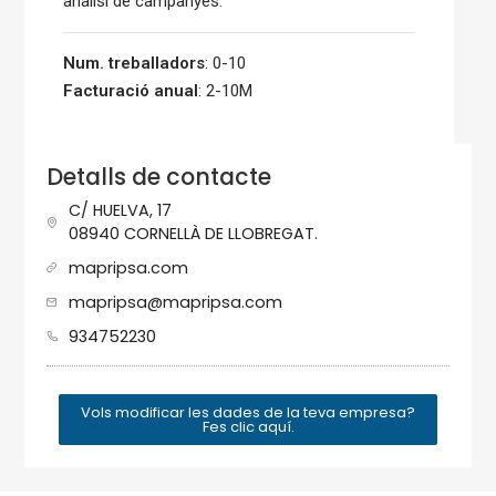
anàlisi de campanyes.
Num. treballadors
: 0-10
Facturació anual
: 2-10M
Detalls de contacte
C/ HUELVA, 17
08940 CORNELLÀ DE LLOBREGAT.
mapripsa.com
mapripsa@mapripsa.com
934752230
Vols modificar les dades de la teva empresa?
Fes clic aquí.