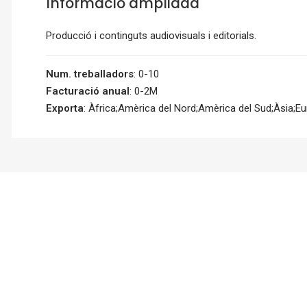
Informació ampliada
Producció i continguts audiovisuals i editorials.
Num. treballadors
: 0-10
Facturació anual
: 0-2M
Exporta
: Àfrica;Amèrica del Nord;Amèrica del Sud;Àsia;E