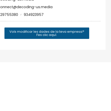
connect@decoding-us.media
629755380
934923957
/
Vols modificar les dades de la teva empresa?
Fes clic aquí.