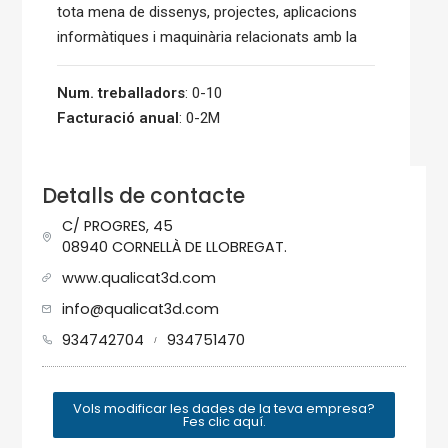
tota mena de dissenys, projectes, aplicacions
informàtiques i maquinària relacionats amb la
Num. treballadors
: 0-10
Facturació anual
: 0-2M
Detalls de contacte
C/ PROGRES, 45
08940 CORNELLÀ DE LLOBREGAT.
www.qualicat3d.com
info@qualicat3d.com
934742704
934751470
/
Vols modificar les dades de la teva empresa?
Fes clic aquí.