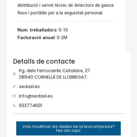
distribució i servei tècnic de detectors de gasos
fixos i portàtils per a la seguretat personal.
Num. treballadors
: 0-10
Facturació anual
: 0-2M
Detalls de contacte
Pg. dels Ferrocarrils Catalans, 27
08940 CORNELLÀ DE LLOBREGAT.
sedasl.es
info@sedasl.es
933774601
Vols modificar les dades de la teva empresa?
Fes clic aquí.