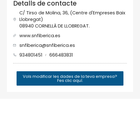
Detalls de contacte
C/ Tirso de Molina, 36, (Centre d'Empreses Baix
Llobregat)
08940 CORNELLÀ DE LLOBREGAT.
www.snfiberica.es
snfiberica@snfiberica.es
934801451
666483831
/
Vols modificar les dades de la teva empresa?
Fes clic aquí.