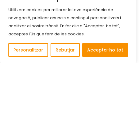
Utilitzem cookies per millorar la teva experiència de
navegació, publicar anuncis o contingut personalitzats i
analitzar el nostre trànsit. En fer clic a "Acceptar-ho tot",
acceptes l'ús que fem de les cookies.
Personalitzar
Rebutjar
Accepta-ho tot
Descobreix i connecta amb les millors empreses de
Cornellà de Llobregat.