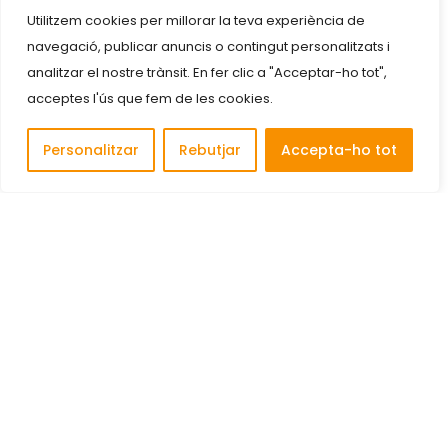
Utilitzem cookies per millorar la teva experiència de
navegació, publicar anuncis o contingut personalitzats i
analitzar el nostre trànsit. En fer clic a "Acceptar-ho tot",
acceptes l'ús que fem de les cookies.
Personalitzar
Rebutjar
Accepta-ho tot
Descobreix i connecta amb les millors empreses de
Cornellà de Llobregat.