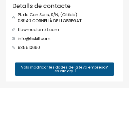
Detalls de contacte
Pl. de Can Suris, S/N, (Citilab)
08940 CORNELLÀ DE LLOBREGAT.
flowmediamkt.com
info@5skill.com
935510660
Vols modificar les dades de la teva empresa?
Fes clic aquí.