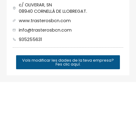
c/ OLIVERAR, SN
08940 CORNELLÀ DE LLOBREGAT.
www.trasterosbcn.com
info@trasterosbcn.com
935255631
Vols modificar les dades de la teva empresa?
Fes clic aquí.