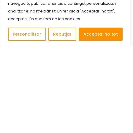
navegació, publicar anuncis o contingut personalitzats i
analitzar el nostre trànsit. En fer clic a "Acceptar-ho tot",
acceptes l'ús que fem de les cookies.
Personalitzar
Rebutjar
Accepta-ho tot
Descobreix i connecta amb les millors empreses de
Cornellà de Llobregat.