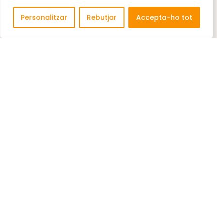
Personalitzar
Rebutjar
Accepta-ho tot
HEINZ SPITZER, GUNTHER KARL (GUNTHER ASESOR,
CORREDURIA DE SEGUROS)
Agent d'Assegurances Agent d'Assegurances.