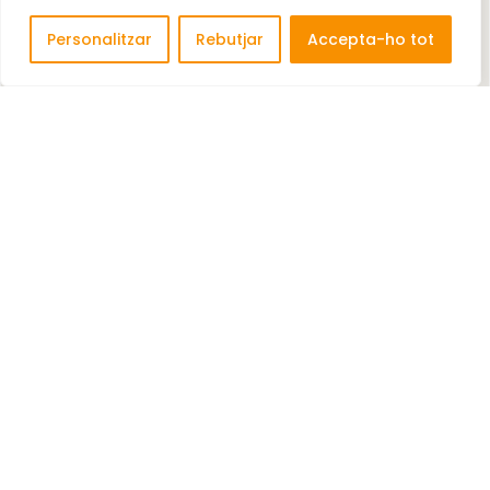
Personalitzar
Rebutjar
Accepta-ho tot
AUTOESCUELA AVENIDA 388, S.L
Escola de conductors Ensenyament conducció de
vehicles ...