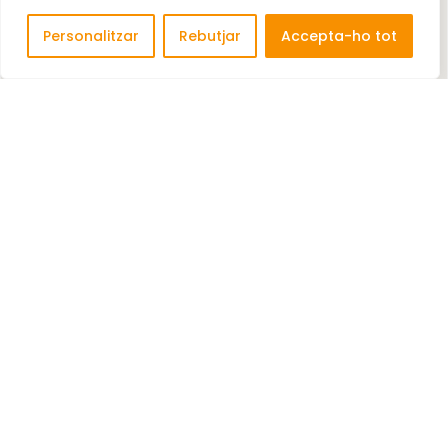
Personalitzar
Rebutjar
Accepta-ho tot
CONSTRUCCIONES MIRALBUS SL
Construcció d'edificis residencials LA
COMPRAVENTA DE ...