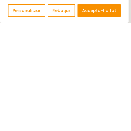
Personalitzar
Rebutjar
Accepta-ho tot
SANGÜESA, S.A.
Comercialització de productes hospitalaris.
Comercialització ...