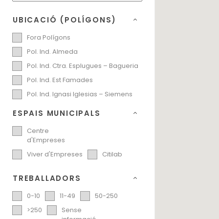
UBICACIÓ (POLÍGONS)
Fora Polígons
Pol. Ind. Almeda
Pol. Ind. Ctra. Esplugues – Bagueria
Pol. Ind. Est Famades
Pol. Ind. Ignasi Iglesias – Siemens
ESPAIS MUNICIPALS
Centre
d'Empreses
Viver d'Empreses
Citilab
TREBALLADORS
0-10
11-49
50-250
>250
Sense