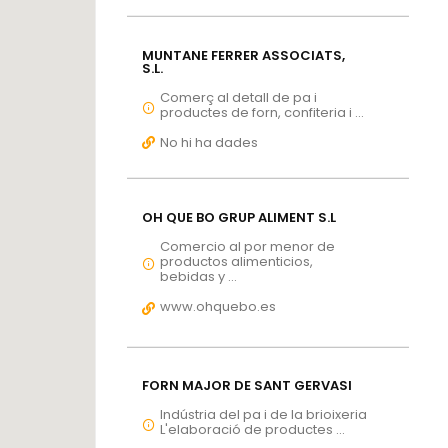
MUNTANE FERRER ASSOCIATS,
S.L.
Comerç al detall de pa i
productes de forn, confiteria i ...
No hi ha dades
OH QUE BO GRUP ALIMENT S.L
Comercio al por menor de
productos alimenticios,
bebidas y ...
www.ohquebo.es
FORN MAJOR DE SANT GERVASI
Indústria del pa i de la brioixeria
L'elaboració de productes ...