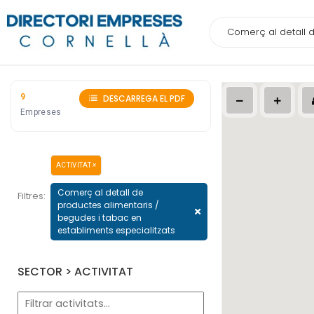
9
DESCARREGA EL PDF
Empreses
ACTIVITAT
×
Comerç al detall de
Filtres:
productes alimentaris /
begudes i tabac en
establiments especialitzats
SECTOR > ACTIVITAT