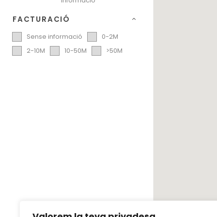
informació
FACTURACIÓ
Sense informació
0-2M
2-10M
10-50M
>50M
Valorem la teva privadesa