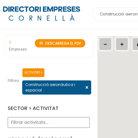
1
DESCARREGA EL PDF
Empreses
ACTIVITAT
×
Filtres:
Construcció aeronàutica i
espacial
SECTOR > ACTIVITAT