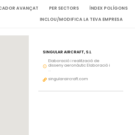
CADOR AVANÇAT
PER SECTORS
ÍNDEX POLÍGONS
INCLOU/MODIFICA LA TEVA EMPRESA
SINGULAR AIRCRAFT, S.L
Elaboració i realització de
disseny aeronàutic Elaboració i
...
singularaircraft.com