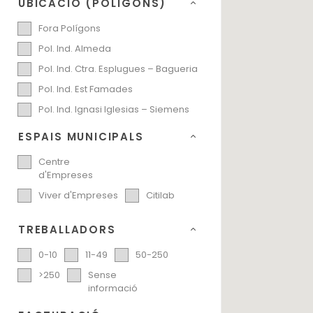
UBICACIÓ (POLÍGONS)
Fora Polígons
Pol. Ind. Almeda
Pol. Ind. Ctra. Esplugues – Bagueria
Pol. Ind. Est Famades
Pol. Ind. Ignasi Iglesias – Siemens
ESPAIS MUNICIPALS
Centre
d'Empreses
Viver d'Empreses
Citilab
TREBALLADORS
0-10
11-49
50-250
>250
Sense
informació