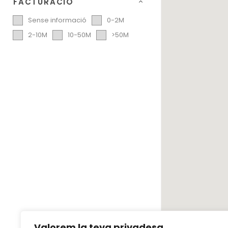
FACTURACIÓ
Sense informació
0-2M
2-10M
10-50M
>50M
Valorem la teva privadesa