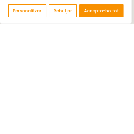
Personalitzar
Rebutjar
Accepta-ho tot
ACCORINVEST SPAIN, S.A (HOTEL IBIS FIRA DE
CORNELLÁ)
Ibis és una cadena hotelera internacional,
propietat de Accor. ...