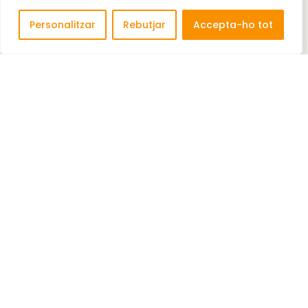
Personalitzar
Rebutjar
Accepta-ho tot
AUTO ECOLOGIC WIN S.L. (IBERFURGO)
Lloguer de furgonetes
www.iberfurgo.com