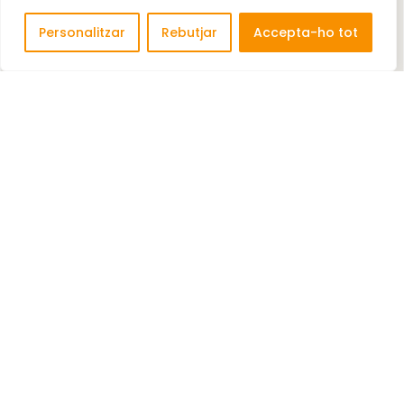
Personalitzar
Rebutjar
Accepta-ho tot
BANCO BILBAO VIZCAYA ARGENTARIA S.A (BBVA
World Trade Center)
Mediació financera, excepte assegurances i fons
de pensions ...