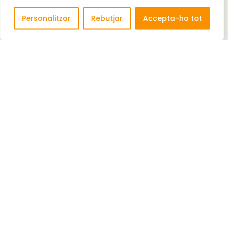
Personalitzar
Rebutjar
Accepta-ho tot
CUAS VETERINARIA, S.L (CUAS FORMACION
VETERINARIA)
Plataforma online de formació Plataforma online
de formació ...